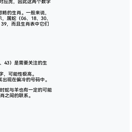
9对应虎，因此这两个数字
忽略的生肖。一般来说，
属蛇（06、18、30、
、39，而且生肖表中它们
31、43）是需要关注的生
数字，可能性极高。
其出现在偏冷的号码中。
时蛇与羊也有一定的可能
肖之间的联系。