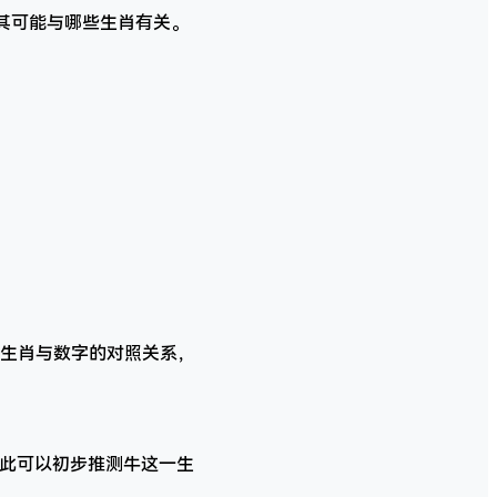
导其可能与哪些生肖有关。
生肖与数字的对照关系，
，因此可以初步推测牛这一生