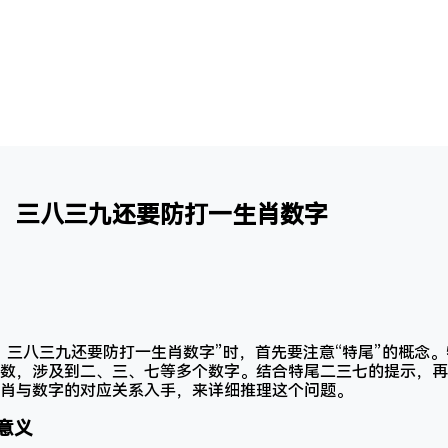
，三八三九还要防打一生肖数字
，三八三九还要防打一生肖数字”时，首先要注意“特尾”的概念
数，涉及到二、三、七等多个数字。结合特尾二三七的提示，再
肖与数字的对应关系入手，来详细推理这个问题。
意义