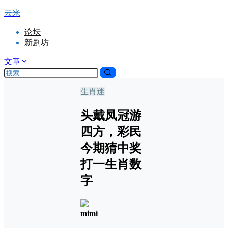
云米
论坛
新剧坊
文章
生肖迷
头戴凤冠游
四方，彩民
今期猜中奖
打一生肖数
字
mimi