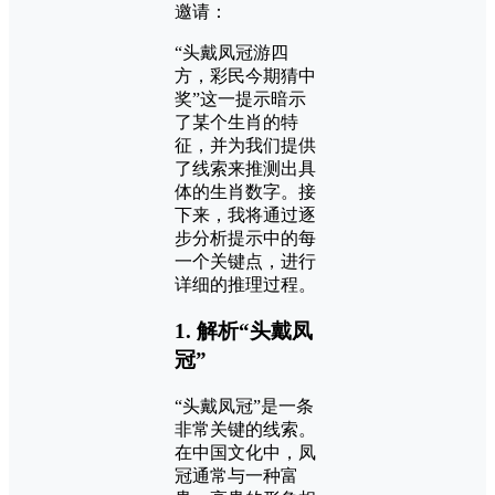
邀请：
“头戴凤冠游四
方，彩民今期猜中
奖”这一提示暗示
了某个生肖的特
征，并为我们提供
了线索来推测出具
体的生肖数字。接
下来，我将通过逐
步分析提示中的每
一个关键点，进行
详细的推理过程。
1.
解析“头戴凤
冠”
“头戴凤冠”是一条
非常关键的线索。
在中国文化中，凤
冠通常与一种富