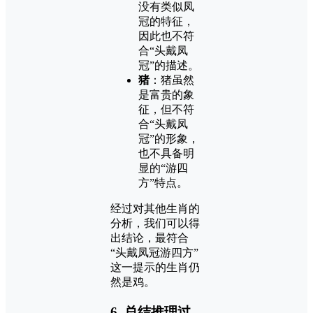
没有类似凤
冠的特征，
因此也不符
合“头戴凤
冠”的描述。
猪
：猪虽然
是富贵的象
征，但不符
合“头戴凤
冠”的形象，
也不具备明
显的“游四
方”特点。
经过对其他生肖的
分析，我们可以得
出结论，最符合
“头戴凤冠游四方”
这一提示的生肖仍
然是鸡。
6.
总结推理过