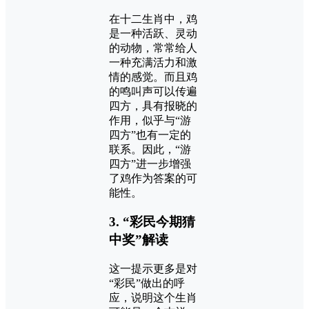
在十二生肖中，鸡
是一种活跃、灵动
的动物，常常给人
一种充满活力和激
情的感觉。而且鸡
的鸣叫声可以传遍
四方，具有报晓的
作用，似乎与“游
四方”也有一定的
联系。因此，“游
四方”进一步增强
了鸡作为答案的可
能性。
3.
“彩民今期猜
中奖”解读
这一提示更多是对
“彩民”做出的呼
应，说明这个生肖