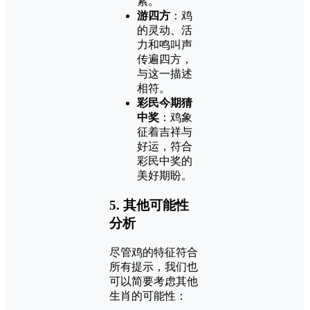
索。
游四方
：鸡
的灵动、活
力和鸣叫声
传遍四方，
与这一描述
相符。
彩民今期猜
中奖
：鸡象
征着吉祥与
好运，符合
彩民中奖的
美好期盼。
5.
其他可能性
分析
尽管鸡的特征符合
所有提示，我们也
可以简要考虑其他
生肖的可能性：