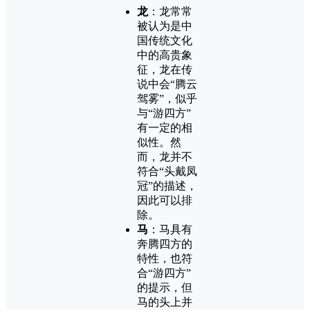
龙
：龙常常
被认为是中
国传统文化
中的高贵象
征，龙在传
说中会“腾云
驾雾”，似乎
与“游四方”
有一定的相
似性。然
而，龙并不
符合“头戴凤
冠”的描述，
因此可以排
除。
马
：马具有
奔腾四方的
特性，也符
合“游四方”
的提示，但
马的头上并