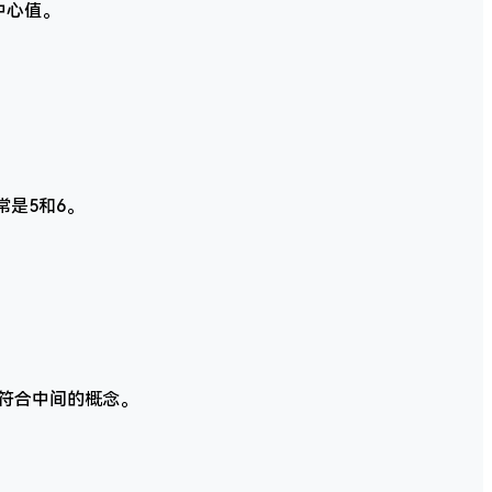
中心值。
常是5和6。
，符合中间的概念。