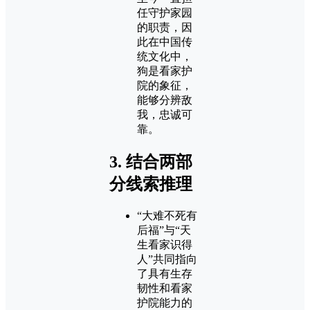
任守护家园
的职责，因
此在中国传
统文化中，
狗是看家护
院的象征，
能够分辨敌
我，忠诚可
靠。
3.
结合两部
分线索推理
“大难不死有
后福”与“天
生看家识得
人”共同指向
了具有生存
韧性和看家
护院能力的