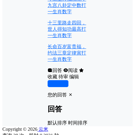
九宫八卦定中数打
一生肖数字
十三里路走四回，
世人得知功最高打
一生肖数字
长命百岁富贵福，
约法三章定律寅打
一生肖数字
回答
阅读
收藏
待审
编辑
写回答
您的回答
回答
默认排序
时间排序
Copyright © 2026
云米