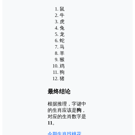
鼠
牛
虎
兔
龙
蛇
马
羊
猴
鸡
狗
猪
最终结论
根据推理，字谜中
的生肖应该是
狗
，
对应的生肖数字是
11
。
今期生肖找桃花，