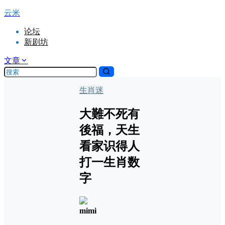
云米
论坛
新剧坊
文章
生肖迷
大難不死有
後福，天生
看家识得人
打一生肖数
字
mimi