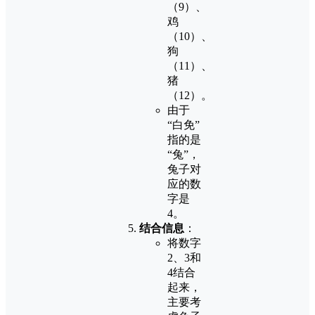
（9）、
鸡
（10）、
狗
（11）、
猪
（12）。
由于
“白免”
指的是
“兔”，
兔子对
应的数
字是
4。
结合信息
：
将数字
2、3和
4结合
起来，
主要考