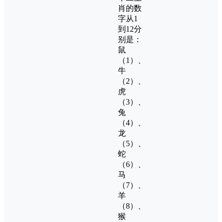
肖的数
字从1
到12分
别是：
鼠
（1）、
牛
（2）、
虎
（3）、
兔
（4）、
龙
（5）、
蛇
（6）、
马
（7）、
羊
（8）、
猴