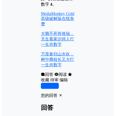
数字
4
。
MediaMonkey Gold
高级破解版在线免
费
大難不死有後福，
天生看家识得人打
一生肖数字
万里春归山水欢，
树中腾枝长又大打
一生肖数字
回答
阅读
收藏
待审
编辑
写回答
您的回答
回答