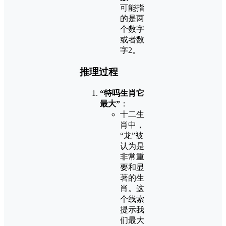
可能指
的是两
个数字
或者数
字2。
推理过程
“特吗生肖它
最大”
：
十二生
肖中，
“龙”被
认为是
非常重
要和显
著的生
肖。这
个线索
提示我
们最大