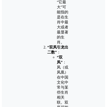
“它最
大”可
能指的
是在生
肖中最
大或者
最显著
的生
肖。
“双凤引龙出
二数”
：
“双
凤”
：
凤（或
凤凰）
在中国
文化中
常与某
些生肖
相关
联。双