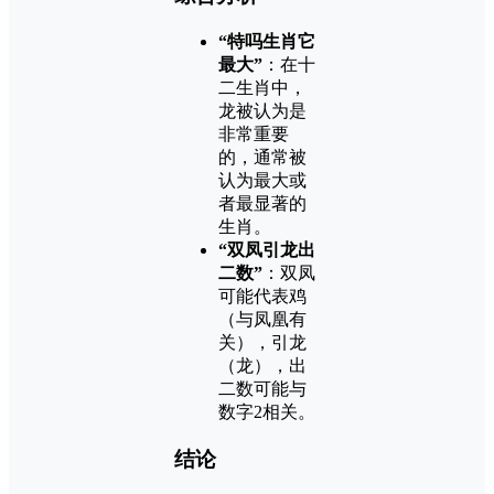
“特吗生肖它
最大”
：在十
二生肖中，
龙被认为是
非常重要
的，通常被
认为最大或
者最显著的
生肖。
“双凤引龙出
二数”
：双凤
可能代表鸡
（与凤凰有
关），引龙
（龙），出
二数可能与
数字2相关。
结论