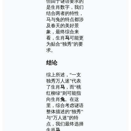
但由于谜语要求的
是生肖数字，我们
结合两者的特性，
马与兔的特点都涉
及春天的美好景
象，最终综合来
看，生肖
马
可能更
为贴合“独秀”的要
求。
结论
综上所述，“一支
独秀万人迷”代表
了生肖
马
，而“桃
红柳绿”则可能指
向生肖
兔
。在这
里，综合考虑谜语
整体描述的“独秀”
与“万人迷”的特
点，我们最终选择
生肖
马
。