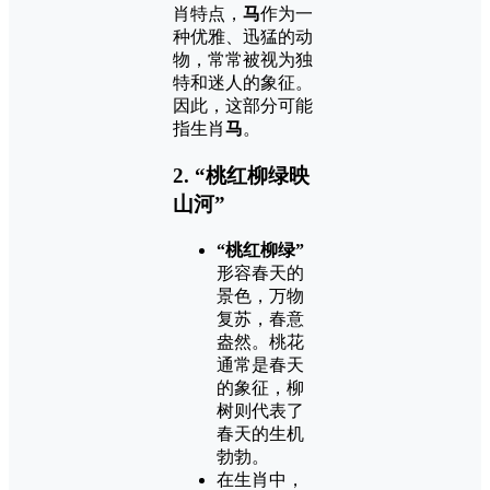
肖特点，
马
作为一
种优雅、迅猛的动
物，常常被视为独
特和迷人的象征。
因此，这部分可能
指生肖
马
。
2. “桃红柳绿映
山河”
“桃红柳绿”
形容春天的
景色，万物
复苏，春意
盎然。桃花
通常是春天
的象征，柳
树则代表了
春天的生机
勃勃。
在生肖中，