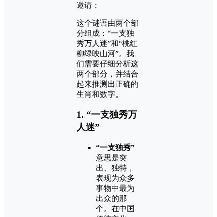
邀请：
这个谜语由两个部
分组成：“一支独
秀万人迷”和“桃红
柳绿映山河”。我
们需要仔细分析这
两个部分，并结合
起来推测出正确的
生肖和数字。
1. “一支独秀万
人迷”
“一支独秀”
意思是突
出、独特，
表现为众多
事物中最为
出众的那
个。在中国