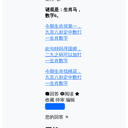
谜底是：生肖马，
数字6。
今期生肖排第一，
九宫八卦定中数打
一生肖数字
此句特吗寻国师，
二九之码可以加打
一生肖数字
今期生肖找桃花，
九宫八卦定中数打
一生肖数字
回答
阅读
收藏
待审
编辑
写回答
您的回答