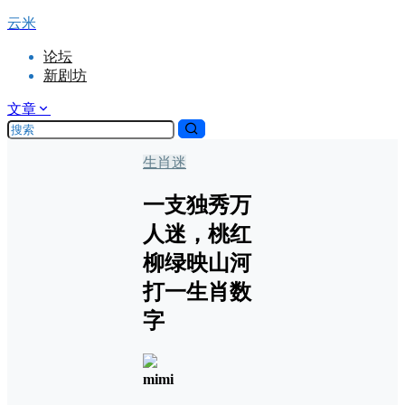
云米
论坛
新剧坊
文章
生肖迷
一支独秀万
人迷，桃红
柳绿映山河
打一生肖数
字
mimi