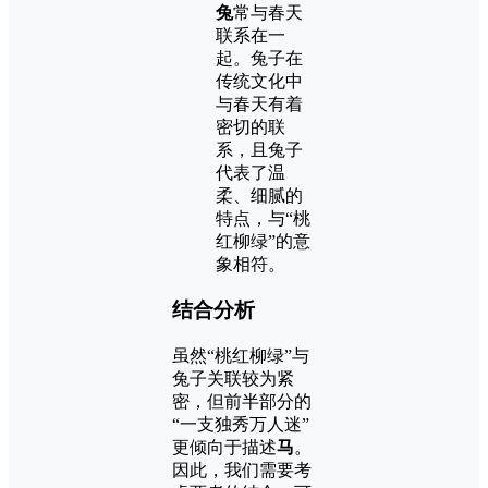
兔
常与春天
联系在一
起。兔子在
传统文化中
与春天有着
密切的联
系，且兔子
代表了温
柔、细腻的
特点，与“桃
红柳绿”的意
象相符。
结合分析
虽然“桃红柳绿”与
兔子关联较为紧
密，但前半部分的
“一支独秀万人迷”
更倾向于描述
马
。
因此，我们需要考