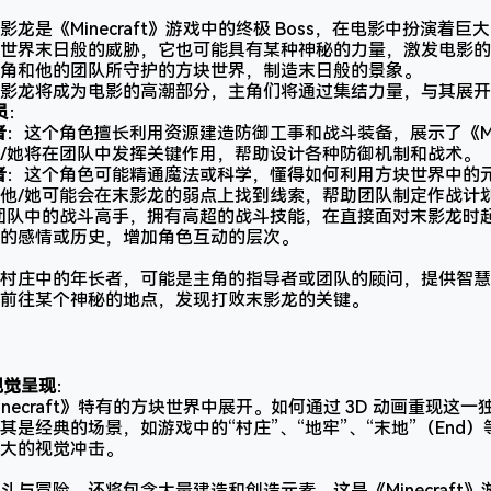
影龙是《Minecraft》游戏中的终极 Boss，在电影中扮演着
世界末日般的威胁，它也可能具有某种神秘的力量，激发电影的
角和他的团队所守护的方块世界，制造末日般的景象。
影龙将成为电影的高潮部分，主角们将通过集结力量，与其展开
员
：
者
：这个角色擅长利用资源建造防御工事和战斗装备，展示了《Min
/她将在团队中发挥关键作用，帮助设计各种防御机制和战术。
者
：这个角色可能精通魔法或科学，懂得如何利用方块世界中的
他/她可能会在末影龙的弱点上找到线索，帮助团队制定作战计
团队中的战斗高手，拥有高超的战斗技能，在直接面对末影龙时起
的感情或历史，增加角色互动的层次。
村庄中的年长者，可能是主角的指导者或团队的顾问，提供智慧
前往某个神秘的地点，发现打败末影龙的关键。
的视觉呈现
：
inecraft》特有的方块世界中展开。如何通过 3D 动画重现这
其是经典的场景，如游戏中的“村庄”、“地牢”、“末地”（End
大的视觉冲击。
：
斗与冒险，还将包含大量建造和创造元素。这是《Minecraft