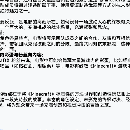
队成员将通过建造防御工事、使用资源制造武器等方式对抗末影
独特魅力之一。
：
要反派，是电影的高潮所在。如何设计一场激动人心的终极对决
一个巨大的、充满挑战的战斗场景，充满紧张和悬念。
系
：
角色各具特点，电影将展示团队成员之间的合作、友情和互相信
择，带领团队克服彼此之间的分歧，最终共同对抗末影龙。这种
的一面。
》游戏内彩蛋与粉丝向内容
：
ecraft》粉丝来说，电影中可能会隐藏大量游戏内的彩蛋，比如
物品（如钻石剑、附魔桌）等。电影将致敬《Minecraft》游
的看点在于将《Minecraft》标志性的方块世界和创造性玩法
建一段史诗般的故事。丰富的角色设定、末影龙的终极对决、经
t》彩蛋，将为观众带来一场充满创意和视觉冲击的冒险之旅。