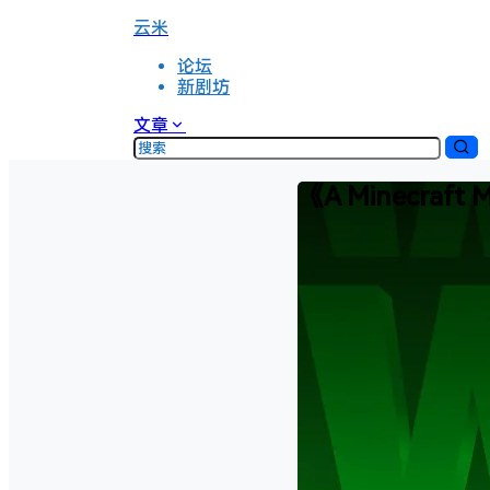
云米
论坛
新剧坊
文章
《A Minecra