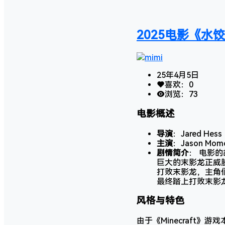
2025电影《水
mimi
25年4月5日
喜欢：
0
浏览：
73
电影概述
导演
：Jared H
主演
：Jason M
剧情简介
： 电影
巨大的末影龙正威胁
打败末影龙，主角们
最终踏上打败末影
风格与特色
由于《Minecraft