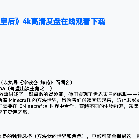
饺皇后》4k高清度盘在线观看下载
ess（以执导《拿破仑·炸药》而闻名）
omoa（有望出演主角之一）
的故事讲述了一群勇敢的冒险者，他们发现了世界末日的威胁——
着 Minecraft 的方块世界，冒险者们必须团结起来，防止末
需要在《Minecraft》世界中合作，穿越不同的生物群落，采
龙的史诗之旅。
》游戏本身的独特风格（方块状的世界和角色），电影可能会保留这