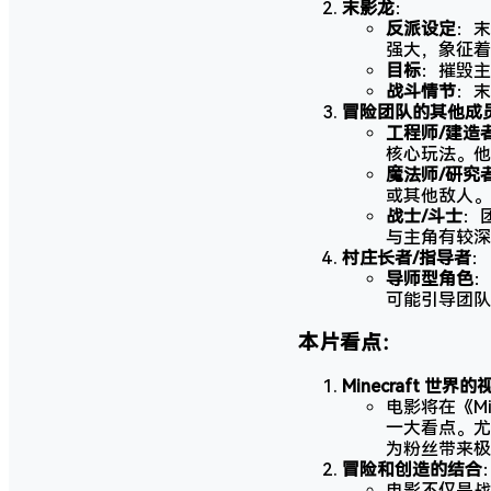
末影龙
：
反派设定
：末
强大，象征着
目标
：摧毁主
战斗情节
：末
冒险团队的其他成
工程师/建造
核心玩法。他
魔法师/研究
或其他敌人。
战士/斗士
：
与主角有较深
村庄长者/指导者
：
导师型角色
：
可能引导团队
本片看点：
Minecraft 世界
电影将在《M
一大看点。尤
为粉丝带来极
冒险和创造的结合
电影不仅是战