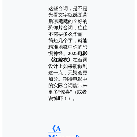
这些台词，是不是
光看文字就感觉背
后凉飕飕的？好的
恐怖片台词，往往
不需要多么华丽，
简短几个字，就能
精准地戳中你的恐
惧神经。
2025电影
《红嫁衣》
在台词
设计上如果能做到
这一点，无疑会更
加分。期待电影中
的实际台词能带来
更多“惊喜”（或者
说惊吓！）。
《A