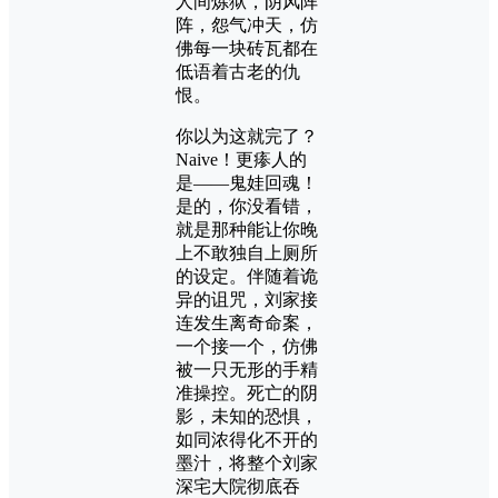
人间炼狱，阴风阵
阵，怨气冲天，仿
佛每一块砖瓦都在
低语着古老的仇
恨。
你以为这就完了？
Naive！更瘆人的
是——鬼娃回魂！
是的，你没看错，
就是那种能让你晚
上不敢独自上厕所
的设定。伴随着诡
异的诅咒，刘家接
连发生离奇命案，
一个接一个，仿佛
被一只无形的手精
准操控。死亡的阴
影，未知的恐惧，
如同浓得化不开的
墨汁，将整个刘家
深宅大院彻底吞