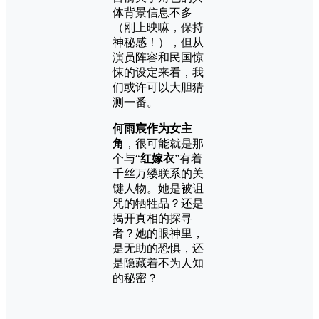
体背景信息不多
（刚上映嘛，保持
神秘感！），但从
演员阵容和民国惊
悚的设定来看，我
们或许可以大胆猜
测一番。
何雨宸作为女主
角
，很可能就是那
个与“
红嫁衣
”有着
千丝万缕联系的关
键人物。她是被诅
咒的牺牲品？还是
揭开真相的探寻
者？她的眼神里，
是无助的恐惧，还
是隐藏着不为人知
的秘密？