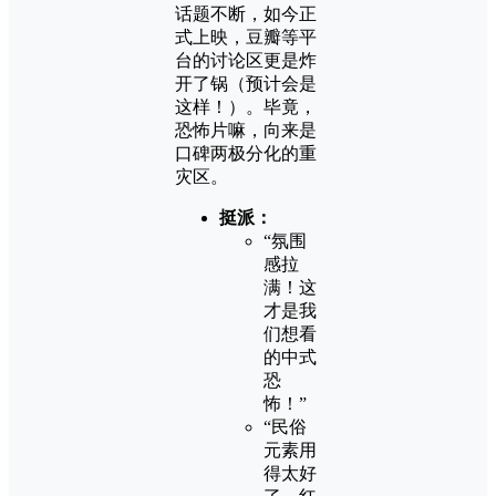
话题不断，如今正
式上映，豆瓣等平
台的讨论区更是炸
开了锅（预计会是
这样！）。毕竟，
恐怖片嘛，向来是
口碑两极分化的重
灾区。
挺派：
“氛围
感拉
满！这
才是我
们想看
的中式
恐
怖！”
“民俗
元素用
得太好