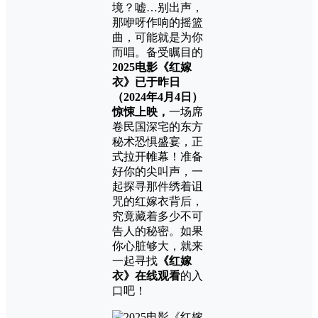
境？嘘…别出声，
那咿呀作响的摇篮
曲，可能就是为你
而唱。备受瞩目的
2025电影《红嫁
衣》已于昨日
（2024年4月4日）
惊悚上映，
一场席
卷民国深宅的东方
秘术恐惧盛宴，正
式拉开帷幕！准备
好你的尖叫声，一
起探寻那件绣着诅
咒的红嫁衣背后，
究竟藏着多少不可
告人的秘密。如果
你心脏够大，就来
一起寻找
《红嫁
衣》在线观看
的入
口吧！