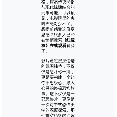
格，探索传统民俗
与现代惊悚结合的
无限可能。可以预
见，电影院里的尖
叫声绝对少不了。
想提前感受这份窒
息感？很多人已经
在悄悄搜索
《红嫁
衣》在线观看
资源
了。
影片通过层层递进
的氛围铺垫，不仅
仅是想吓你一跳，
更是要构建一个让
你细思极恐、渗入
心灵的终极恐怖故
事。这不仅仅是一
部恐怖片，更像是
一次对中式恐怖美
学的深度探索。那
件贯穿始终的红嫁