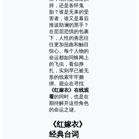
持，还是各怀鬼
胎？谁是无辜的受
害者，谁又是幕后
推波助澜的黑手？
在层层恐惧的包裹
下，人性的善恶往
往更加扭曲和触目
惊心。每个人物的
命运都如同蛛网上
的飞虫，看似挣
扎，实则早已被无
形的线索牢牢捆
绑。观众在寻找
《红嫁衣》在线观
看
的同时，也是在
期待解开这些角色
的命运之谜。
《红嫁衣》
经典台词