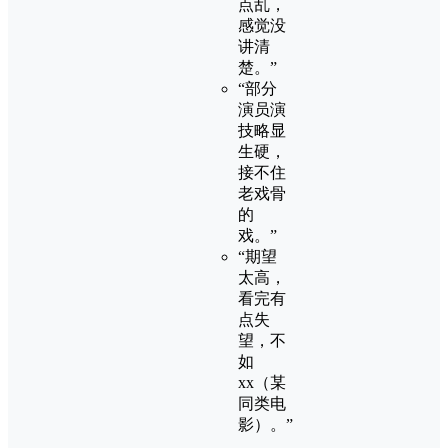
点乱，
感觉没
讲清
楚。”
“部分
演员演
技略显
生硬，
接不住
老戏骨
的
戏。”
“期望
太高，
看完有
点失
望，不
如
xx（某
同类电
影）。”