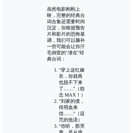
虽然电影刚刚上
映，完整的经典台
词合集还需要时间
沉淀，但根据预告
片和影片的恐怖基
调，我们可以脑补
一些可能会让你汗
毛倒竖的“潜在”经
典台词：
“穿上这红嫁
衣，你就再
也脱不下来
了……”（怨
念 MAX！）
“刘家的债，
得用血来
偿……”（诅
咒的低语）
“你听，那哭
声，是从墙