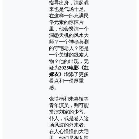
指导出身，演起戏
来也是气场十足。
在这样一部充满民
俗元素的惊悚片
里，他会扮演一个
洞悉天机的风水大
师？一个神秘莫测
的守宅老人？还是
一个关键的线索人
物？他的出现，无
疑为
2025电影《红
嫁衣》
增添了更多
看点和一份厚重
感。
张博楠和朱嘉镇等
青年演员，则可能
扮演刘家的少爷、
仆人，或是卷入这
场风波的外来者。
在人心惶惶的大宅
里，他们是相互扶