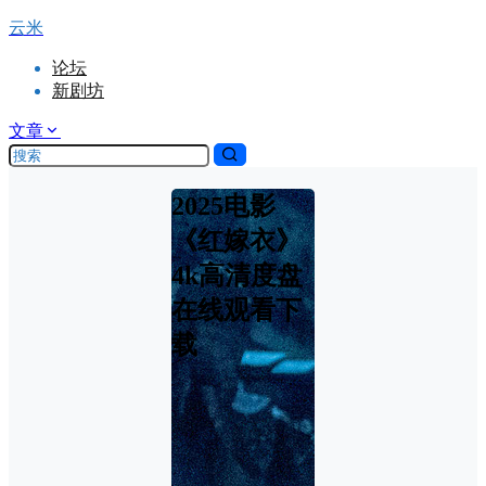
云米
论坛
新剧坊
文章
2025电影
《红嫁衣》
4k高清度盘
在线观看下
载