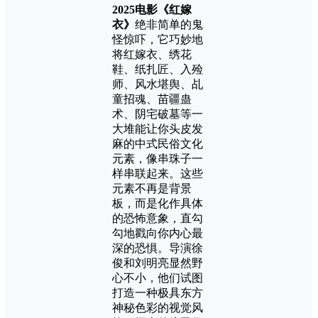
2025电影《红嫁
衣》
绝非简单的鬼
怪惊吓，它巧妙地
将红嫁衣、绣花
鞋、纸扎匠、入殓
师、风水堪舆、乩
童招魂、苗疆蛊
术、阴宅破墓等一
大堆能让你头皮发
麻的中式民俗文化
元素，像串珠子一
样串联起来。这些
元素不再是背景
板，而是化作具体
的恐怖意象，直勾
勾地戳向你内心最
深的恐惧。导演徐
俊和刘明亮显然野
心不小，他们试图
打造一种极具东方
神秘色彩的视觉风