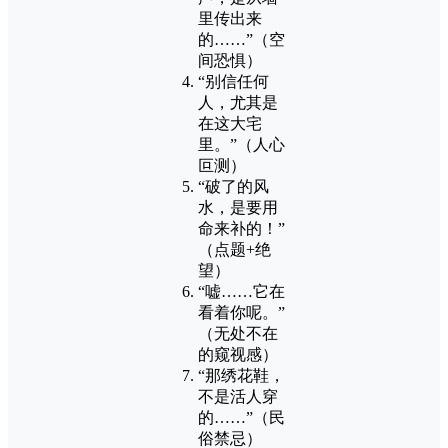
里传出来
的……”（空
间恐惧）
“别信任何
人，尤其是
在这大宅
里。”（人心
叵测）
“破了的风
水，是要用
命来补的！”
（点题+绝
望）
“嘘……它在
看着你呢。”
（无处不在
的窥视感）
“那绣花鞋，
不是活人穿
的……”（民
俗禁忌）