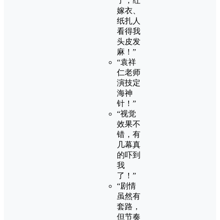
了，红
嫁衣、
纸扎人
看得我
头皮发
麻！”
“袁祥
仁老师
演技定
海神
针！”
“视觉
效果不
错，有
几幕真
的吓到
我
了！”
“剧情
虽然有
套路，
但节奏