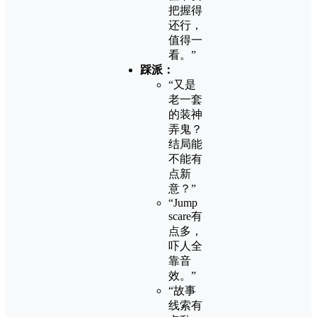
把握得
还行，
值得一
看。”
踩派：
“又是
老一套
的装神
弄鬼？
结局能
不能有
点新
意？”
“Jump
scare有
点多，
吓人全
靠音
效。”
“故事
线索有