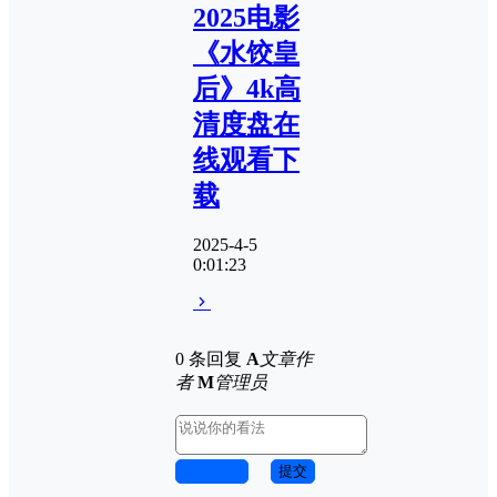
2025电影
《水饺皇
后》4k高
清度盘在
线观看下
载
2025-4-5
0:01:23
0 条回复
A
文章作
者
M
管理员
取消回复
提交