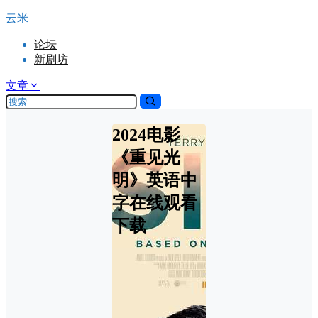
云米
论坛
新剧坊
文章
2024电影
《重见光
明》英语中
字在线观看
下载