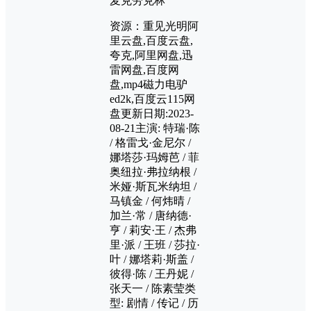
麦克劳克林
资源：重见光明阿
里云盘,百度云盘,
夸克,阿里网盘,迅
雷网盘,百度网
盘,mp4磁力电驴
ed2k,百度云115网
盘更新日期:2023-
08-21主演: 特瑞·陈
/ 格雷戈·金尼尔 /
娜塔莎·玛姆芭 / 菲
奥纽拉·弗拉纳根 /
米娅·斯瓦米纳坦 /
马镇金 / 何炜晴 /
加兰·常 / 唐纳德·
亨 / 莉安·王 / 杰弗
里·派 / 王班 / 莎拉·
叶 / 娜塔莉·斯盖 /
彼得·陈 / 王丹妮 /
张天一 / 陈素莹类
型: 剧情 / 传记 / 历