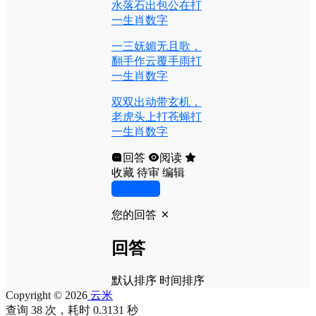
水落石出包公在打
一生肖数字
一三妩媚无且歌，
翻手作云覆手雨打
一生肖数字
双双出动带玄机，
老虎头上打苍蝇打
一生肖数字
回答
阅读
收藏
待审
编辑
写回答
您的回答
回答
默认排序
时间排序
Copyright © 2026
云米
查询 38 次，耗时 0.3131 秒