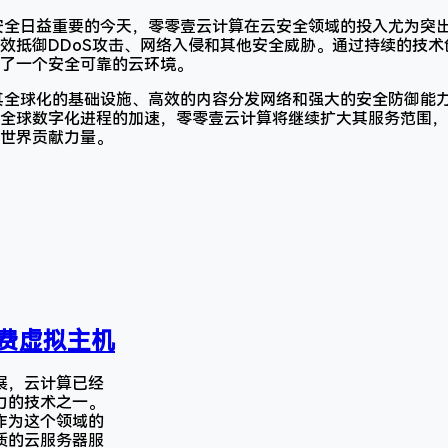
全日益重要的今天，零零壹云计算在云安全领域的投入尤为突出。
效抵御DDoS攻击、网络入侵和其他安全威胁。通过持续的技
了一个安全可靠的云环境。
其全球化的基础设施、高效的内容分发网络和强大的安全防御能
全球数字化进程的加速，零零壹云计算将继续扩大其服务范围，
世界贡献力量。
免费虚拟主机
展，云计算已经
力的技术之一。
作为这个领域的
质的云服务器服