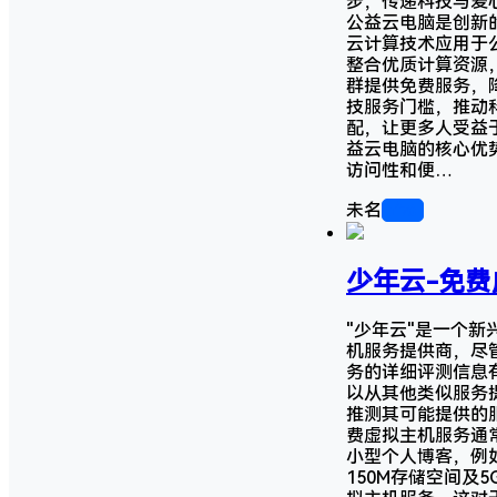
步，传递科技与爱
公益云电脑是创新
云计算技术应用于
整合优质计算资源
群提供免费服务，
技服务门槛，推动
配，让更多人受益
益云电脑的核心优
访问性和便…
未名
0
少年云-免
"少年云"是一个新
机服务提供商，尽
务的详细评测信息
以从其他类似服务
推测其可能提供的
费虚拟主机服务通
小型个人博客，例如
150M存储空间及