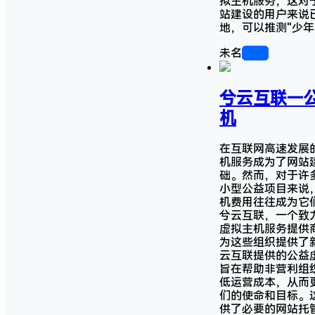
拟主机服务，这对
站建设的用户来说
地，可以推测"少年
未名
0
兮云互联—
机
在互联网高速发展
机服务成为了网站
础。然而，对于许
小型公益项目来说
机费用往往成为它
兮云互联，一个致
虚拟主机服务提供
为这些组织提供了
云互联提供的公益
旨在帮助非营利组
低运营成本，从而
们的使命和目标。
供了必要的网站托