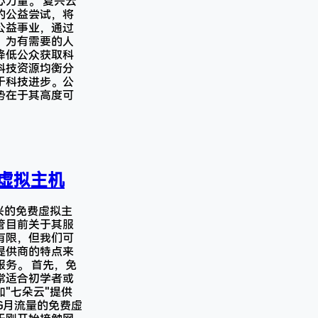
心力量。 复兴云
的公益尝试，将
公益事业，通过
，为有需要的人
降低公众获取科
科技资源均衡分
于科技进步。公
势在于其高度可
费虚拟主机
兴的免费虚拟主
管目前关于其服
有限，但我们可
提供商的特点来
服务。 首先，免
常适合初学者或
"七朵云"提供
5G月流量的免费虚