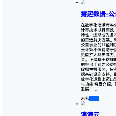
雾起数据-
在数字化浪潮席卷
计算技术以其高效
特性，逐渐成为各
的首选解决方案。
公益事业的非盈利
云计算不仅有助于
更能扩大其影响力
会。正是基于这样
据推出了专为公益
虚拟主机服务，旨
端基础设施支持，
数字化道路上迈出
与功能 背景介绍
发展，…
未名
0
浪浪云