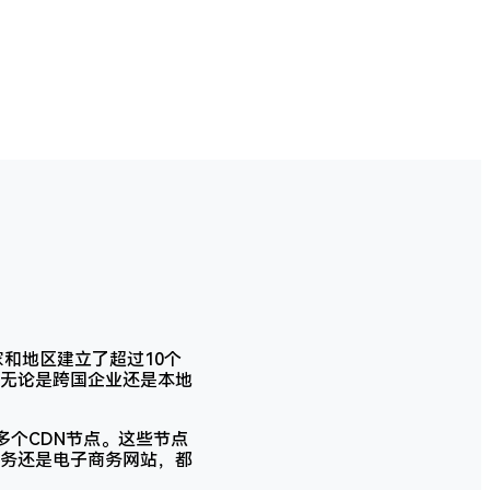
和地区建立了超过10个
无论是跨国企业还是本地
多个CDN节点。这些节点
务还是电子商务网站，都