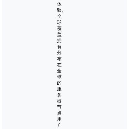
体
验。
全
球
覆
盖：
拥
有
分
布
在
全
球
的
服
务
器
节
点，
用
户