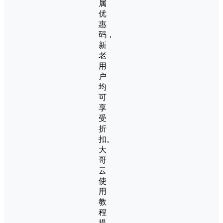
属
优
惠
码，
新
老
用
户
均
可
享
受
折
扣。
大
哥
云
使
用
教
程
提