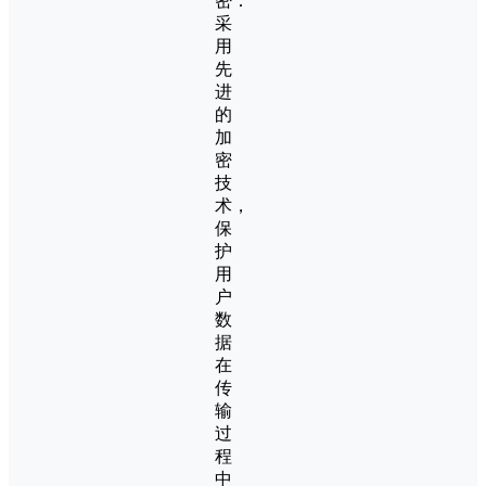
密：
采
用
先
进
的
加
密
技
术，
保
护
用
户
数
据
在
传
输
过
程
中