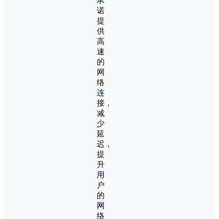
承
诺
提
供
高
速
的
网
络
连
接，
减
少
延
迟，
提
升
用
户
的
网
络