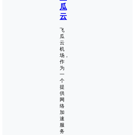
瓜
云
飞
瓜
云
机
场，
作
为
一
个
提
供
网
络
加
速
服
务