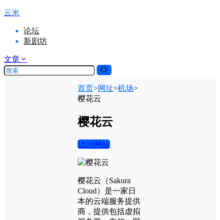
云米
论坛
新剧坊
文章
首页
>
网址
>
机场
>
樱花云
樱花云
访问网站
樱花云（Sakura
Cloud）是一家日
本的云端服务提供
商，提供包括虚拟