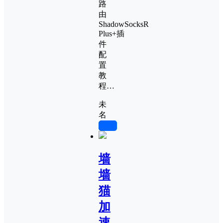
路
由
ShadowSocksR
Plus+插
件
配
置
教
程…
未
名
0
墙
墙
猫
加
速