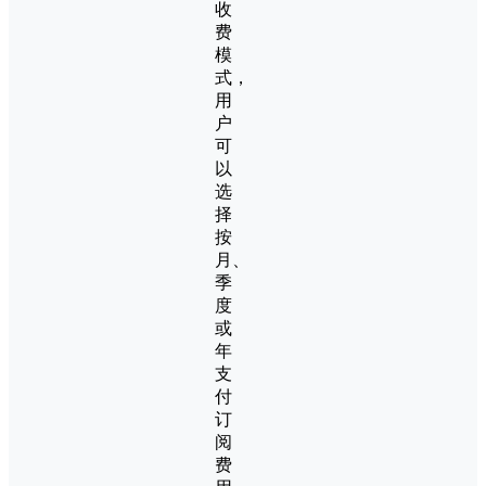
收
费
模
式，
用
户
可
以
选
择
按
月、
季
度
或
年
支
付
订
阅
费