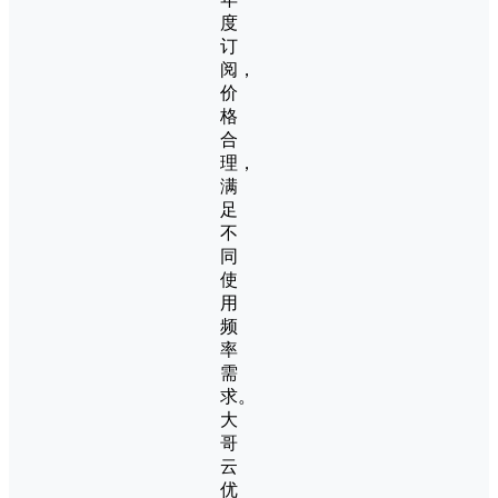
度
订
阅，
价
格
合
理，
满
足
不
同
使
用
频
率
需
求。
大
哥
云
优