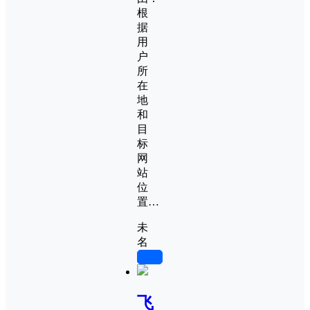
根
据
用
户
所
在
地
和
目
标
网
站
位
置…
未
名
0
飞