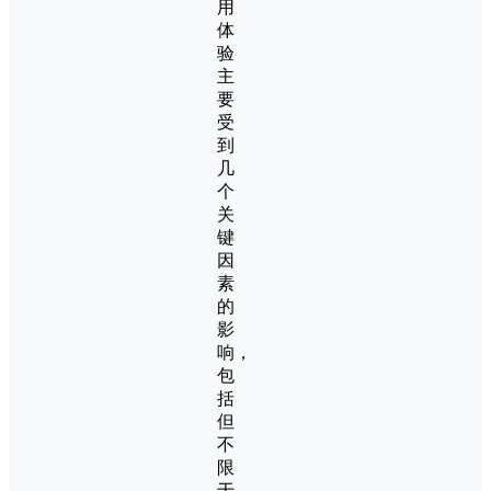
用
体
验
主
要
受
到
几
个
关
键
因
素
的
影
响，
包
括
但
不
限
于