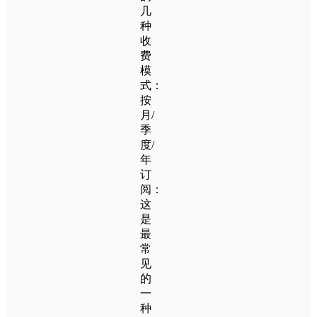
几
种
收
费
模
式：
按
月/
季
度/
年
订
阅：
这
是
最
常
见
的
一
种