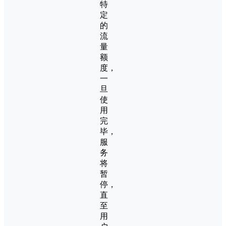
特
定
的
流
量
额
度，
一
旦
使
用
完
毕，
服
务
将
暂
停，
直
至
用