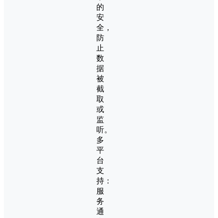
的
安
全，
防
止
数
据
被
截
取
或
监
听。
多
平
台
支
持：
服
务
通