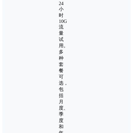
24
小
时
10G
流
量
试
用。
多
种
套
餐
可
选，
包
括
月
度、
季
度
和
年