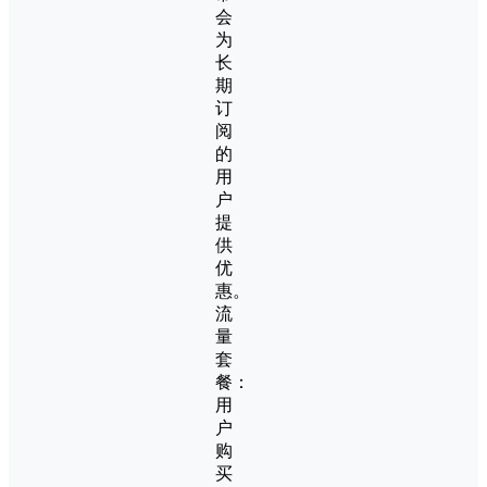
会
为
长
期
订
阅
的
用
户
提
供
优
惠。
流
量
套
餐：
用
户
购
买