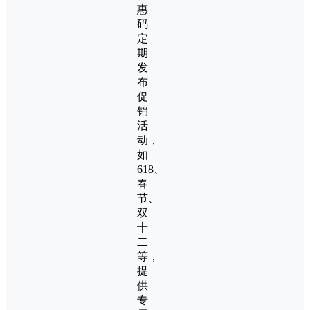
惠
码
定
期
发
布
促
销
活
动，
如
618、
春
节、
双
十
二
等，
提
供
专