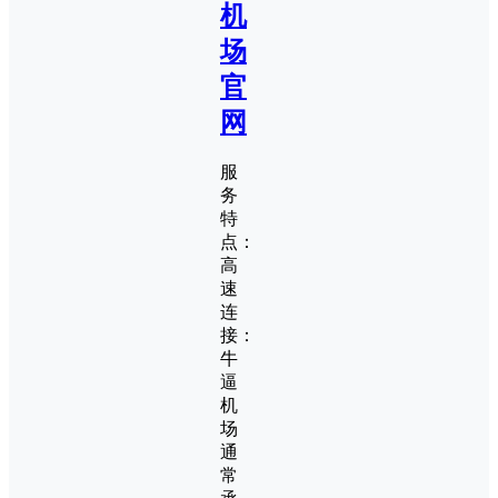
机
场
官
网
服
务
特
点：
高
速
连
接：
牛
逼
机
场
通
常