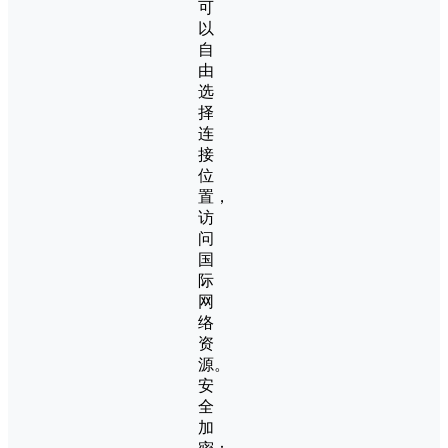
可
以
自
由
选
择
连
接
位
置，
访
问
国
际
网
络
资
源。
安
全
加