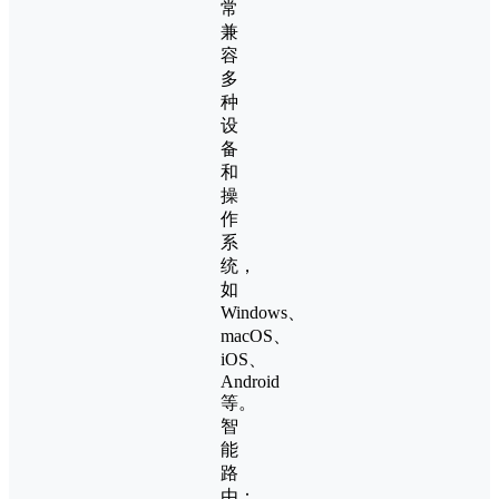
常
兼
容
多
种
设
备
和
操
作
系
统，
如
Windows、
macOS、
iOS、
Android
等。
智
能
路
由：