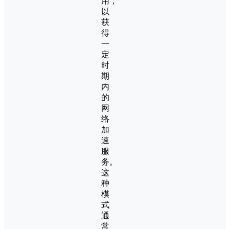
用，
以
获
得
一
定
时
期
内
的
网
络
加
速
服
务。
这
种
模
式
通
常