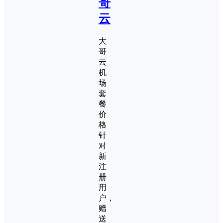
哥
云
大
哥
云
机
场
套
餐
价
格
针
对
新
注
册
用
户，
赠
送