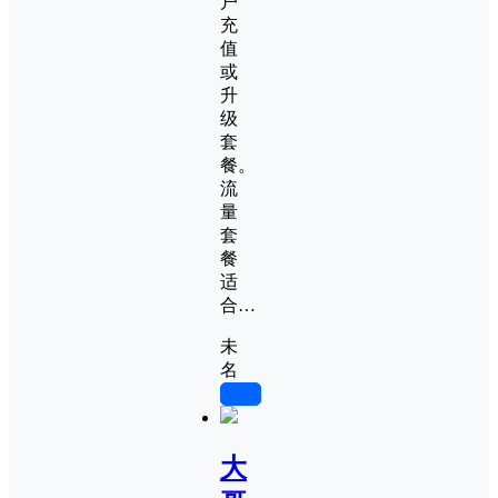
户
充
值
或
升
级
套
餐。
流
量
套
餐
适
合…
未
名
0
大