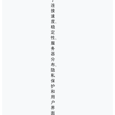
连
接
速
度、
稳
定
性、
服
务
器
分
布、
隐
私
保
护
和
用
户
界
面