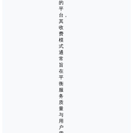
的
平
台，
其
收
费
模
式
通
常
旨
在
平
衡
服
务
质
量
与
用
户