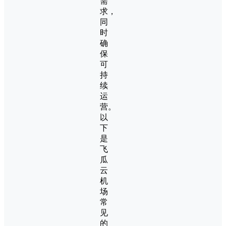
需
求，
同
时
确
保
可
持
续
运
营。
以
下
是
飞
瓜
云
机
场
常
见
的