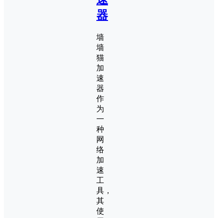
器
墙
墙
猫
加
速
器
作
为
一
种
网
络
加
速
工
具，
其
使