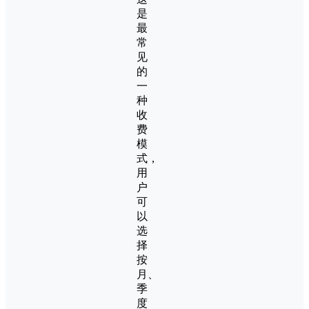
是
最
常
见
的
一
种
收
费
模
式，
用
户
可
以
选
择
按
月、
季
度