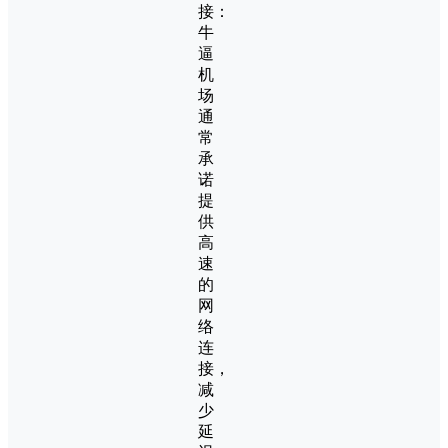
接：
牛
逼
机
场
通
常
承
诺
提
供
高
速
的
网
络
连
接，
减
少
延