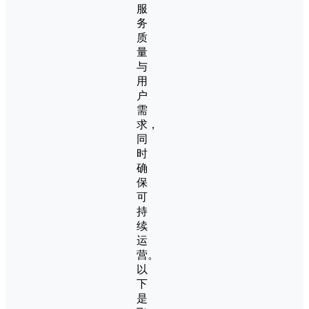
服
务
质
量
与
用
户
需
求，
同
时
确
保
可
持
续
运
营。
以
下
是