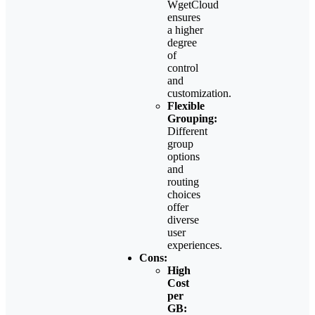
WgetCloud
ensures
a higher
degree
of
control
and
customization.
Flexible
Grouping:
Different
group
options
and
routing
choices
offer
diverse
user
experiences.
Cons:
High
Cost
per
GB: