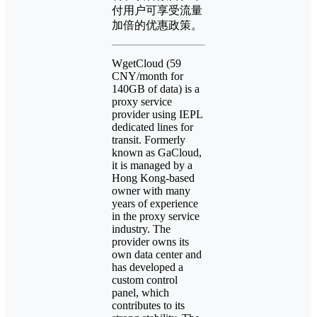
付用户可享受流量
加倍的优惠政策。
WgetCloud (59
CNY/month for
140GB of data) is a
proxy service
provider using IEPL
dedicated lines for
transit. Formerly
known as GaCloud,
it is managed by a
Hong Kong-based
owner with many
years of experience
in the proxy service
industry. The
provider owns its
own data center and
has developed a
custom control
panel, which
contributes to its