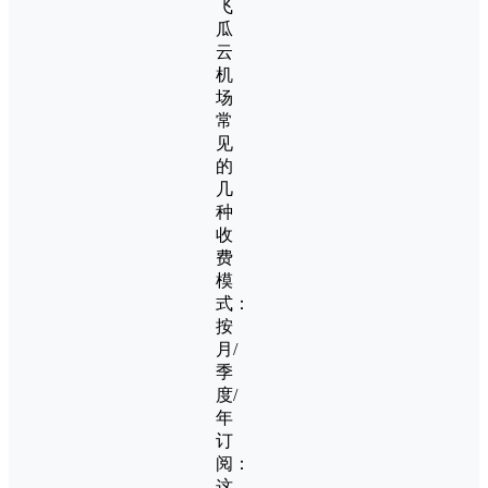
飞
瓜
云
机
场
常
见
的
几
种
收
费
模
式：
按
月/
季
度/
年
订
阅：
这