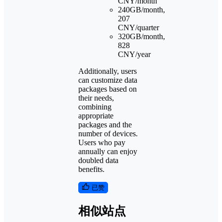
CNY/month
240GB/month,
207
CNY/quarter
320GB/month,
828
CNY/year
Additionally, users
can customize data
packages based on
their needs,
combining
appropriate
packages and the
number of devices.
Users who pay
annually can enjoy
doubled data
benefits.
已赞
相似站点