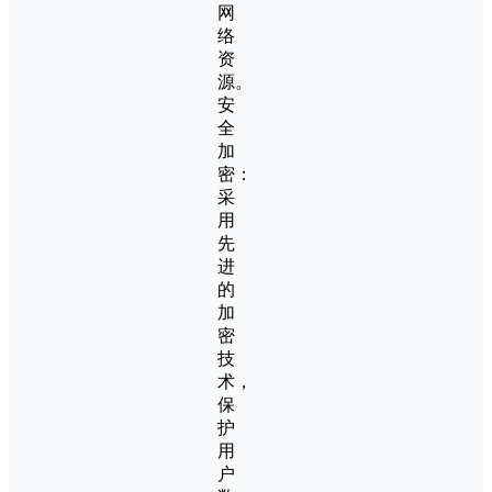
网
络
资
源。
安
全
加
密：
采
用
先
进
的
加
密
技
术，
保
护
用
户