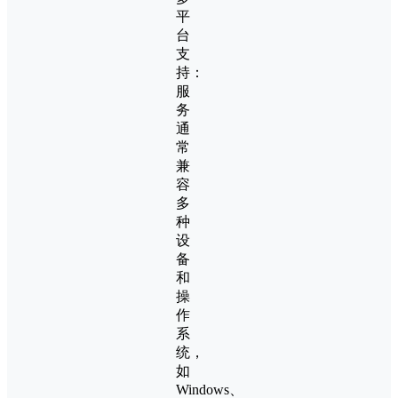
平
台
支
持：
服
务
通
常
兼
容
多
种
设
备
和
操
作
系
统，
如
Windows、