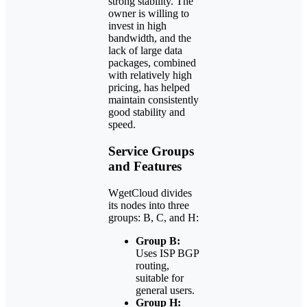
strong stability. The
owner is willing to
invest in high
bandwidth, and the
lack of large data
packages, combined
with relatively high
pricing, has helped
maintain consistently
good stability and
speed.
Service Groups
and Features
WgetCloud divides
its nodes into three
groups: B, C, and H:
Group B:
Uses ISP BGP
routing,
suitable for
general users.
Group H: