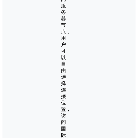
服
务
器
节
点，
用
户
可
以
自
由
选
择
连
接
位
置，
访
问
国
际