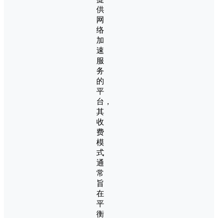
供
网
络
加
速
服
务
的
平
台，
其
收
费
模
式
通
常
旨
在
平
衡