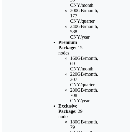
CNY/month
200GB/month,
177
CNY/quarter
240GB/month,
588
CNY/year
Premium
Package:
15
nodes
160GB/month,
69
CNY/month
220GB/month,
207
CNY/quarter
280GB/month,
708
CNY/year
Exclusive
Package:
29
nodes
180GB/month,
79