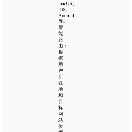
macOS、
iOS、
Android
等。
智
能
路
由：
根
据
用
户
所
在
地
和
目
标
网
站
位