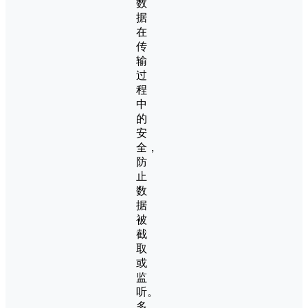
数
据
在
传
输
过
程
中
的
安
全，
防
止
数
据
被
截
取
或
监
听。
多