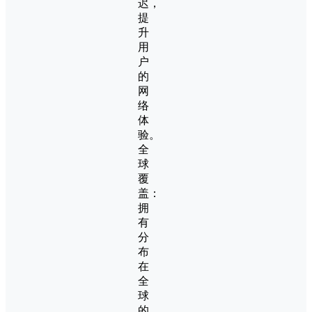
迟，
提
升
用
户
的
网
络
体
验。
全
球
覆
盖：
拥
有
分
布
在
全
球
的