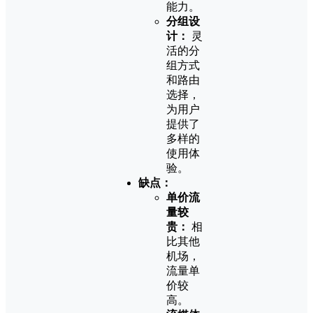
能力。
分组设
计：
灵
活的分
组方式
和路由
选择，
为用户
提供了
多样的
使用体
验。
缺点：
单价流
量较
贵：
相
比其他
机场，
流量单
价较
高。