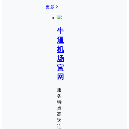
更多
牛
逼
机
场
官
网
服
务
特
点：
高
速
连